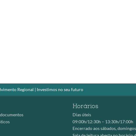
vimento Regional | Investimos no seu futuro
Horários
 documentos
Dias úteis
ticos
09:00h/12:30h – 13:30h/17:00h
Encerrado aos sábados, domingos 
Sala de leitura aberta no horário 