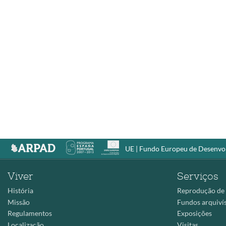
UE | Fundo Europeu de Desenvol
Viver
Serviços
História
Reprodução de
Missão
Fundos arquivís
Regulamentos
Exposições
Localização
Visitas