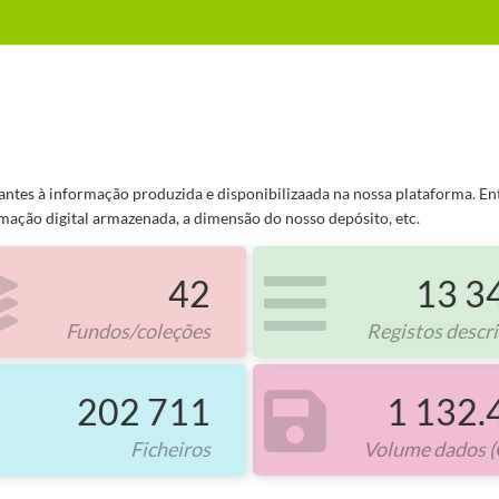
tantes à informação produzida e disponibilizaada na nossa plataforma. E
mação digital armazenada, a dimensão do nosso depósito, etc.
42
13 3
Fundos/coleções
Registos descr
202 711
1 132.
Ficheiros
Volume dados (