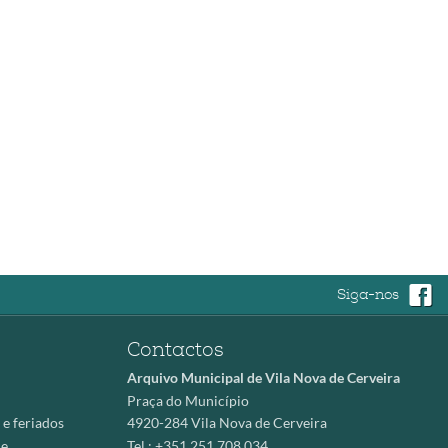
Siga-nos
Contactos
Arquivo Municipal de Vila Nova de Cerveira
Praça do Município
e feriados
4920-284 Vila Nova de Cerveira
de
Tel.: +351 251 708 034