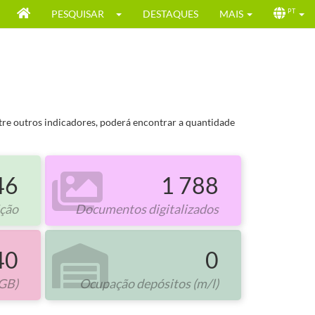
PESQUISAR
DESTAQUES
MAIS
PT
ntre outros indicadores, poderá encontrar a quantidade
46
1 788
ição
Documentos digitalizados
40
0
GB)
Ocupação depósitos (m/l)