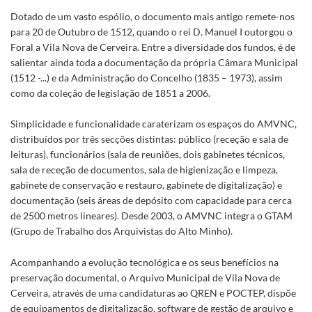
Dotado de um vasto espólio, o documento mais antigo remete-nos
para 20 de Outubro de 1512, quando o rei D. Manuel I outorgou o
Foral a Vila Nova de Cerveira. Entre a diversidade dos fundos, é de
salientar ainda toda a documentação da própria Câmara Municipal
(1512 -...) e da Administração do Concelho (1835 – 1973), assim
como da coleção de legislação de 1851 a 2006.
Simplicidade e funcionalidade caraterizam os espaços do AMVNC,
distribuídos por três secções distintas: público (receção e sala de
leituras), funcionários (sala de reuniões, dois gabinetes técnicos,
sala de receção de documentos, sala de higienização e limpeza,
gabinete de conservação e restauro, gabinete de digitalização) e
documentação (seis áreas de depósito com capacidade para cerca
de 2500 metros lineares). Desde 2003, o AMVNC integra o GTAM
(Grupo de Trabalho dos Arquivistas do Alto Minho).
Acompanhando a evolução tecnológica e os seus benefícios na
preservação documental, o Arquivo Municipal de Vila Nova de
Cerveira, através de uma candidaturas ao QREN e POCTEP, dispõe
de equipamentos de digitalização, software de gestão de arquivo e