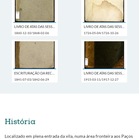
LIVRO DE ATAS DAS SESSÕES DA CÂMARA MUNICIPAL RELATIVAS AO RECRUTAMENTO
LIVRO DE ATAS DAS SESSÕES DA CÂMARA MUNICIPAL
1860-12-10/1868-02-06
1726-05-04/1726-10-26
ESCRITURAÇÃO DA RECEITA DOS SELOS
LIVRO DE ATAS DAS SESSÕES DA COMISSÃO EXECUTIVA
1841-07-03/1842-06-29
1915-03-11/1917-12-27
História
Localizado em plena entrada da vila, numa área fronteira aos Paços