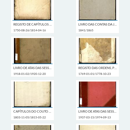
REGISTO DE CAPÍTULOS DAS VISITAÇÕES
LIVRO DAS CONTAS DA JUNTA DE PARÓQUIA DE GONDAR
1750-08-26/1814-04-16
1841/1865
LIVRO DE ATAS DAS SESSÕES DA COMISSÃO EXECUTIVA
REGISTO DAS ORDENS, PROVIMENTOS E PROVISÕES
1918-01-02/1920-12-20
1769-01-01/1778-10-23
CAPÍTULOS DO COUTO DE NOGUEIRA
LIVRO DE ATAS DAS SESSÕES DO CONSELHO MUNICIPAL DE VILA NOVA DE CERVEIRA
1803-11-05/1815-05-22
1937-03-15/1974-09-13